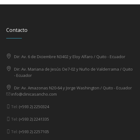
Contacto
Dir: Av. 6 de Diciembre N3402 y Eloy Alfaro / Quito - Ecuador
Dir: Av. Mariana de Jesús Oe7-02 y Nuño de Valderrama / Quito
- Ecuador
Dir: Av. Amazonas N20-64 y Jorge Washington / Quito - Ecuador
info@clinicasancho.com
Tel:
(+593 2) 2250324
Tel:
(+593 2) 2241335
Tel:
(+593 2) 2257105