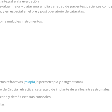
 integral en la evaluación.
 evaluar mejor y tratar una amplia variedad de pacientes: pacientes como
a, y en especial en el pre y post operatorio de cataratas.
ina múltiples instrumentos:
tos refractivos (
miopía
, hipermetropía y astigmatismo).
 de Cirugía refractiva, catarata o de implante de anillos intraestromales.
ocono y demás ectasias corneales.
lar.