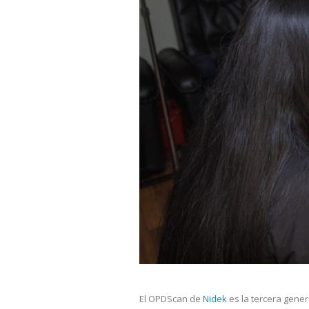
El OPDScan de
Nidek
es la tercera gener