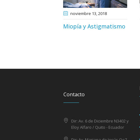
noviembre 13
, 2018
Miopía y Astigmatismo
Contacto
Dir: Av. 6 de Diciembre N3402 y
Eloy Alfaro / Quito - Ecuador
Dir: Av. Mariana de Jesús Oe7-