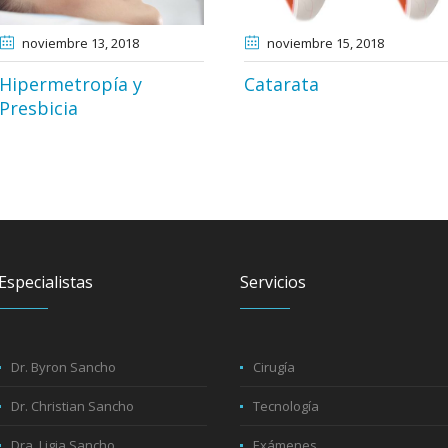
noviembre 13
, 2018
noviembre 15
, 2018
Hipermetropía y
Catarata
Presbicia
Especialistas
Servicios
Dr. Byron Sancho
Cirugía
Dr. Christian Sancho
Tecnología
Dra. Ligia Sancho
Exámenes