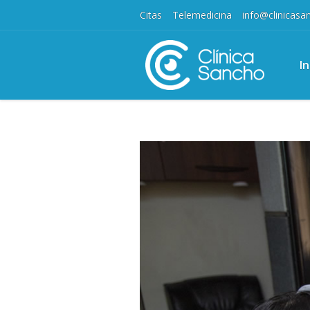
Citas
Telemedicina
info@clinicas
In