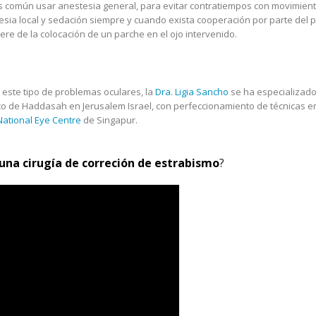
 común usar anestesia general, para evitar contratiempos con movimiento
ia local y sedación siempre y cuando exista cooperación por parte del pa
re de la colocación de un parche en el ojo intervenido.
 este tipo de problemas oculares, la
Dra. Ligia Sancho
se ha especializado
co de Haddasah en Jerusalem Israel, con perfeccionamiento de técnicas e
ational Eye Centre
de Singapur.
una cirugía de correción de estrabismo
?