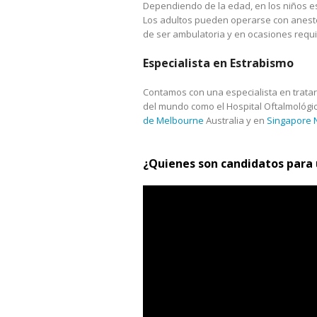
Dependiendo de la edad, en los niños es
Los adultos pueden operarse con anestes
de ser ambulatoria y en ocasiones requie
Especialista en Estrabismo
Contamos con una especialista en tratar
del mundo como el Hospital Oftalmológi
de Melbourne
Australia y en
Singapore N
¿Quienes son candidatos para 