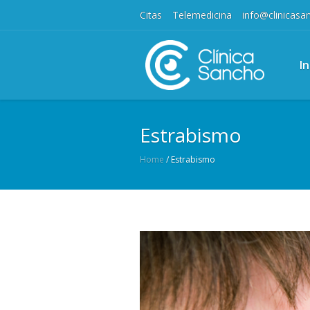
Citas
Telemedicina
info@clinicas
In
Estrabismo
Home
/
Estrabismo