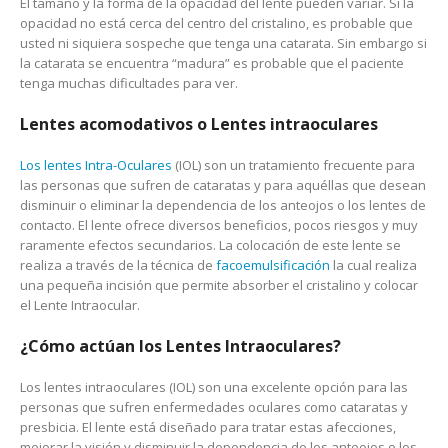
El tamaño y la forma de la opacidad del lente pueden variar. Si la
opacidad no está cerca del centro del cristalino, es probable que
usted ni siquiera sospeche que tenga una catarata. Sin embargo si
la catarata se encuentra “madura” es probable que el paciente
tenga muchas dificultades para ver.
Lentes acomodativos o Lentes intraoculares
Los lentes Intra-Oculares
(IOL) son un tratamiento frecuente para
las personas que sufren de cataratas y para aquéllas que desean
disminuir o eliminar la dependencia de los anteojos o los lentes de
contacto. El lente ofrece diversos beneficios, pocos riesgos y muy
raramente efectos secundarios. La colocación de este lente se
realiza a través de la técnica de
facoemulsificación
la cual realiza
una pequeña incisión que permite absorber el cristalino y colocar
el Lente Intraocular.
¿Cómo actúan los Lentes Intraoculares?
Los lentes intraoculares (IOL) son una excelente opción para las
personas que sufren enfermedades oculares como cataratas y
presbicia. El lente está diseñado para tratar estas afecciones,
mejorar la visión y disminuir la dependencia de los anteojos o los