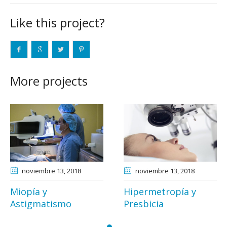
Like this project?
More projects
3
, 2018
noviembre 13
, 2018
noviembre 1
Hipermetropía y
Catarata
smo
Presbicia