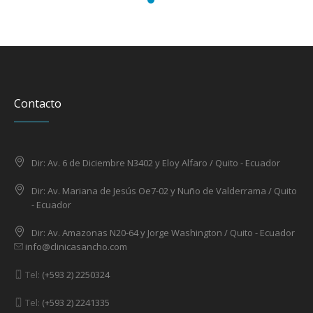
Contacto
Dir: Av. 6 de Diciembre N3402 y Eloy Alfaro / Quito - Ecuador
Dir: Av. Mariana de Jesús Oe7-02 y Nuño de Valderrama / Quito
- Ecuador
Dir: Av. Amazonas N20-64 y Jorge Washington / Quito - Ecuador
info@clinicasancho.com
Tel:
(+593 2) 2250324
Tel:
(+593 2) 2241335