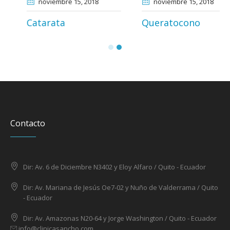
noviembre 13
, 2018
noviembre 15
, 2018
Hipermetropía y
Catarata
Presbicia
Contacto
Dir: Av. 6 de Diciembre N3402 y Eloy Alfaro / Quito - Ecuador
Dir: Av. Mariana de Jesús Oe7-02 y Nuño de Valderrama / Quito
- Ecuador
Dir: Av. Amazonas N20-64 y Jorge Washington / Quito - Ecuador