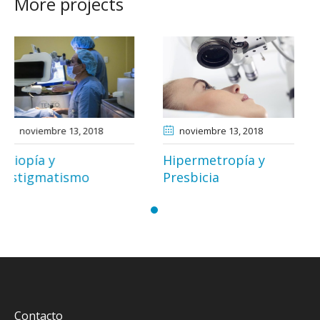
More projects
018
noviembre 13
, 2018
noviembre 15
, 2
Hipermetropía y
Catarata
Presbicia
Contacto