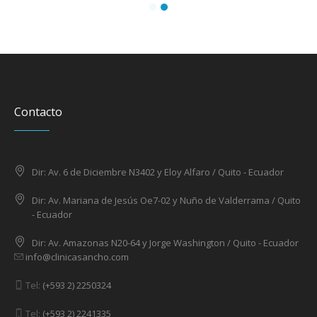
Contacto
Dir: Av. 6 de Diciembre N3402 y Eloy Alfaro / Quito - Ecuador
Dir: Av. Mariana de Jesús Oe7-02 y Nuño de Valderrama / Quito
- Ecuador
Dir: Av. Amazonas N20-64 y Jorge Washington / Quito - Ecuador
info@clinicasancho.com
Tel:
(+593 2) 2250324