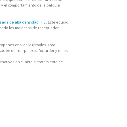
o
y el comportamiento de la película
lsada de alta densidad (IPL).
Este equipo
jorando las molestias de resequedad
tapones en vías lagrimales. Esta
nsación de cuerpo extraño, ardor y dolor.
rnativas en cuanto al tratamiento de