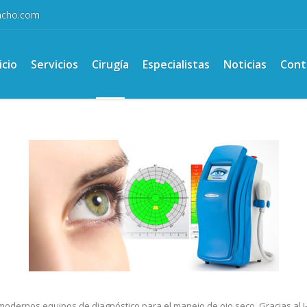
ancho.com
icio
Servicios
Cirugía
Especialistas
Noticias
Cont
modernos equipos de diagnóstico para el manejo de ojo seco. Gracias al I-