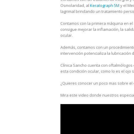
Osmolaridad, al
Keratograph 5M
y el Me
lagrimal brindando un tratamiento perso
Contamos con la primera máquina en el
consigue mejorar la inflamación, la sali
ocular.
Además, contamos con un procedimiento r
intervención potencializa la lubricación 
Clínica Sancho cuenta con oftalmólogos 
esta condición ocular, como lo es el ojo 
¿Quieres conocer un poco mas sobre el o
Mira este video donde nuestros especial