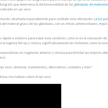
ibiógrafo que determina la disfuncionalidad de las g
lándulas de meibomi
nalizado en ojo seco.
 mundo, diseñada especialmente para combatir esta afectación.
La luz pu
da del material graso de las glándulas, con un efecto antimicrobiano, me
ápido e indoloro para tratar esta condición, como lo es la colocación de 
de la lagrima del ojo y reduce significativamente las molestias como la se
especialistas en segmento anterior y córnea para brindar las mejores alte
seco.
jo seco, síntomas, tratamientos, alternativas, cuidados y más?
istas nos hablan sobre el ojo seco.