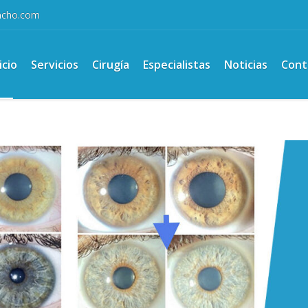
ancho.com
icio
Servicios
Cirugía
Especialistas
Noticias
Cont