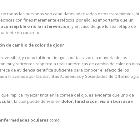
e no todas las personas son candidatas adecuadas estos tratamientos, ni
cnicas con fines meramente estéticos, por ello, es importante que un
 aconsejable o no la intervención
,
y en caso de que lo sea, el tipo de
aciente en concreto.
ión de cambio de color de ojos?
reversible, y como tal tiene riesgos, por tal razón, la mayoría de los
an muy reticentes respecto a realizar técnicas de cambio de color en ojos
rece de evidencia científica suficiente para conocer el efecto de los
zada ni avalada por las distintas Academias y Sociedades de Oftalmología
 que implica inyectar tinta en la córnea del ojo, es evidente que uno de
ocular
, la cual puede derivar en
dolor, hinchazón, visión borrosa
e
.
enfermedades oculares
como: