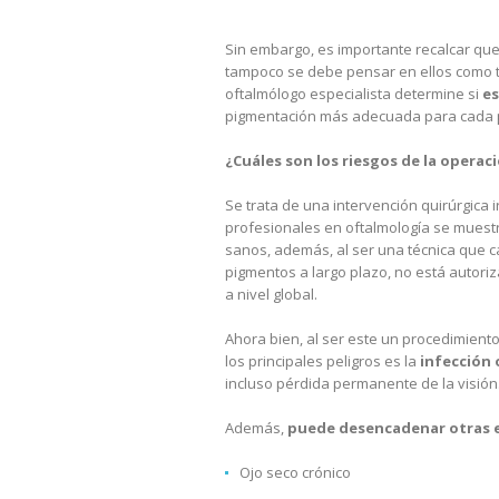
Sin embargo, es importante recalcar qu
tampoco se debe pensar en ellos como té
oftalmólogo especialista determine si
es
pigmentación más adecuada para cada p
¿Cuáles son los riesgos de la operac
Se trata de una intervención quirúrgica ir
profesionales en oftalmología se muestr
sanos, además, al ser una técnica que ca
pigmentos a largo plazo, no está autori
a nivel global.
Ahora bien, al ser este un procedimiento
los principales peligros es la
infección 
incluso pérdida permanente de la visión
Además,
puede desencadenar otras 
Ojo seco crónico