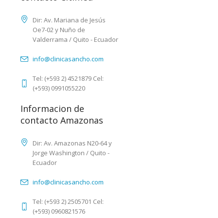
Dir: Av. Mariana de Jesús
Oe7-02 y Nuño de
Valderrama / Quito - Ecuador
info@clinicasancho.com
Tel: (+593 2) 4521879 Cel:
(+593) 0991055220
Informacion de
contacto Amazonas
Dir: Av. Amazonas N20-64 y
Jorge Washington / Quito -
Ecuador
info@clinicasancho.com
Tel: (+593 2) 2505701 Cel:
(+593) 0960821576