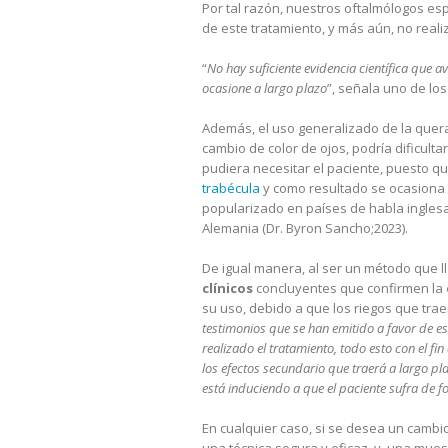
Por tal razón, nuestros oftalmólogos esp
de este tratamiento, y más aún, no reali
“
No hay suficiente evidencia científica que a
ocasione a largo plazo
”, señala uno de los
Además, el uso generalizado de la quera
cambio de color de ojos, podría dificulta
pudiera necesitar el paciente, puesto que
trabécula
y como resultado se ocasiona 
popularizado en países de habla ingles
Alemania (Dr. Byron Sancho;2023).
De igual manera, al ser un método que 
clínicos
concluyentes que confirmen la
su uso, debido a que los riegos que trae
testimonios que se han emitido a favor de 
realizado el tratamiento, todo esto con el fi
los efectos secundario que traerá a largo pl
está induciendo a que el paciente sufra de fo
En cualquier caso, si se desea un cambio 
una técnica segura y eficaz, y, una mues