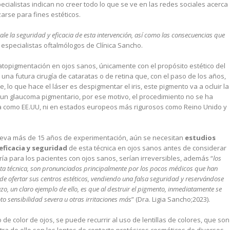
ecialistas indican no creer todo lo que se ve en las redes sociales acerca
zarse para fines estéticos.
vale la seguridad y eficacia de esta intervención, así como las consecuencias que
 especialistas oftalmólogos de Clínica Sancho.
topigmentación en ojos sanos, únicamente con el propósito estético del
r una futura cirugía de cataratas o de retina que, con el paso de los años,
, lo que hace el láser es despigmentar el iris, este pigmento va a ocluir la
un glaucoma pigmentario, por ese motivo, el procedimiento no se ha
a como EE.UU, ni en estados europeos más rigurosos como Reino Unido y
lleva más de 15 años de experimentación, aún se necesitan
estudios
eficacia y seguridad
de esta técnica en ojos sanos antes de considerar
ría para los pacientes con ojos sanos, serían irreversibles, además “
los
esta técnica, son pronunciados principalmente por los pocos médicos que han
n de ofertar sus centros estéticos, vendiendo una falsa seguridad y reservándose
azo, un claro ejemplo de ello, es que al destruir el pigmento, inmediatamente se
to sensibilidad severa u otras irritaciones más
” (Dra. Ligia Sancho;2023).
de color de ojos, se puede recurrir al uso de lentillas de colores, que son
tra de ello son los lentes de contacto protésicos cosméticos de diversos