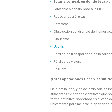
Ectasia corneal, en donde ésta
pie
Fotofobia o sensibilidad a la luz.
Reacciones alérgicas.
Cataratas
Obstrucción del drenaje del humor ac
Glaucoma
Uveítis
.
Pérdida de transparencia de la córnea
Pérdida de visión.
Ceguera
¿Estas operaciones tienen las sufic
En la actualidad, y de acuerdo con las i
suficientes evidencias científicas que 
forma definitiva, sobretodo en el caso 
únicamente para mejorar la apariencia e