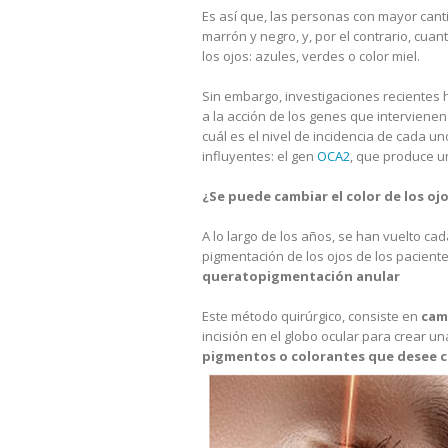
Es así que, las personas con mayor canti
marrón y negro, y, por el contrario, cua
los ojos: azules, verdes o color miel.
Sin embargo, investigaciones recientes
a la acción de los genes que intervienen
cuál es el nivel de incidencia de cada un
influyentes: el gen
OCA2
, que produce u
¿Se puede cambiar el color de los oj
A lo largo de los años, se han vuelto ca
pigmentación de los ojos de los paciente
queratopigmentación anular
Este método quirúrgico, consiste en
camb
incisión en el globo ocular para crear un
pigmentos o colorantes que desee c