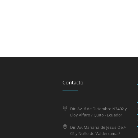
Contacto
Dir: Av. 6 de Diciembre N3402 y
Eloy Alfaro / Quito - Ecuador
Dir: Av. Mariana de Jesús Oe7-
02 y Nuño de Valderrama /