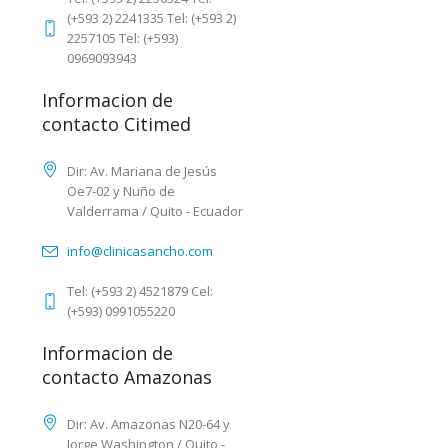
(+593 2) 2241335 Tel: (+593 2)
2257105 Tel: (+593)
0969093943
Informacion de
contacto Citimed
Dir: Av. Mariana de Jesús
Oe7-02 y Nuño de
Valderrama / Quito - Ecuador
info@clinicasancho.com
Tel: (+593 2) 4521879 Cel:
(+593) 0991055220
Informacion de
contacto Amazonas
Dir: Av. Amazonas N20-64 y
Jorge Washington / Quito -