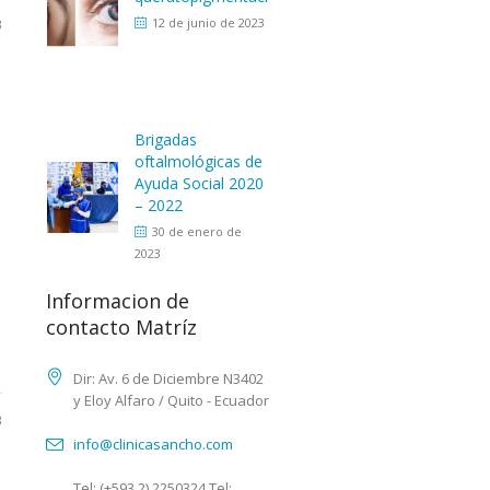
3
12 de junio de 2023
Brigadas
oftalmológicas de
Ayuda Social 2020
– 2022
30 de enero de
2023
Informacion de
contacto Matríz
.
Dir: Av. 6 de Diciembre N3402
y Eloy Alfaro / Quito - Ecuador
3
info@clinicasancho.com
Tel: (+593 2) 2250324 Tel: