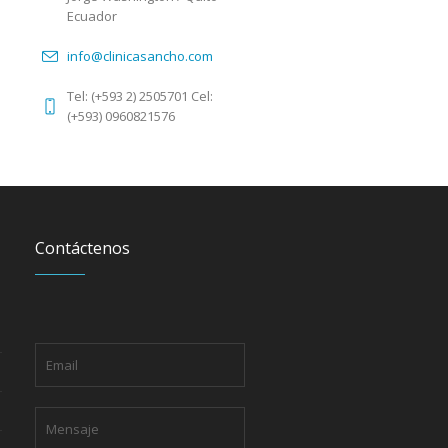
Ecuador
info@clinicasancho.com
Tel: (+593 2) 2505701 Cel:
(+593) 0960821576
Contáctenos