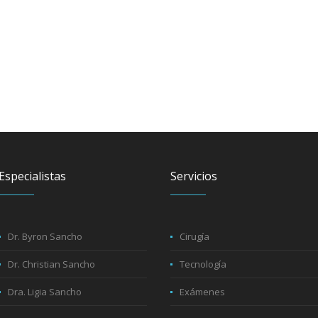
Especialistas
Servicios
Dr. Byron Sancho
Cirugía
Dr. Christian Sancho
Tecnología
Dra. Ligia Sancho
Exámenes