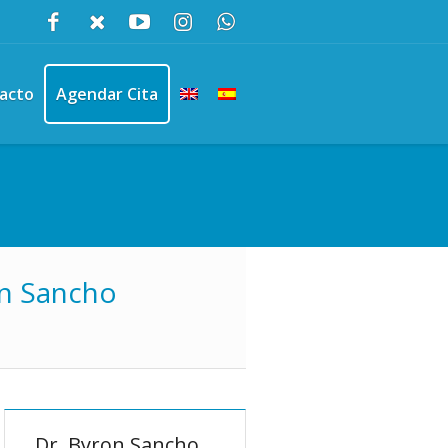
acto
Agendar Cita
on Sancho
Dr. Byron Sancho