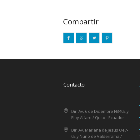
Compartir
Contacto
Dir: Av. 6 de Diciembre N3402 y
Eloy Alfaro / Quito - Ecuador
Dir: Av. Mariana de Jesús Oe7-
02 y Nuño de Valderrama /