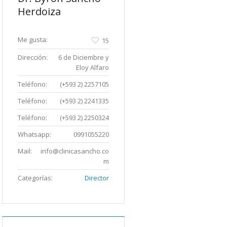
Herdoiza
Me gusta:
15
Dirección:
6 de Diciembre y
Eloy Alfaro
Teléfono:
(+593 2) 2257105
Teléfono:
(+593 2) 2241335
Teléfono:
(+593 2) 2250324
Whatsapp:
0991055220
Mail:
info@clinicasancho.co
m
Categorías:
Director