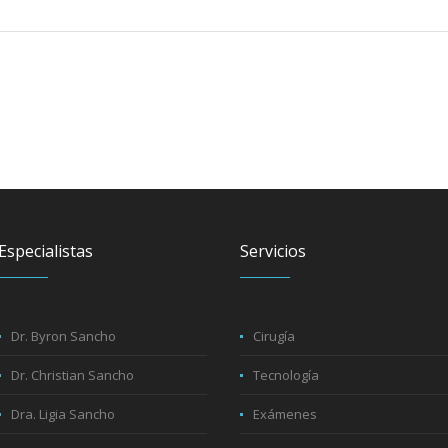
Especialistas
Servicios
Dr. Byron Sancho
Cirugía
Dr. Christian Sancho
Tecnología
Dra. Ligia Sancho
Exámenes