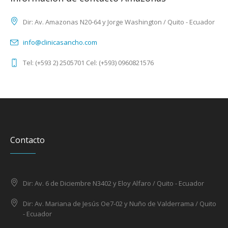
Dir: Av. Amazonas N20-64 y Jorge Washington / Quito - Ecuador
info@clinicasancho.com
Tel: (+593 2) 2505701 Cel: (+593) 0960821576
Contacto
Dir: Av. 6 de Diciembre N3402 y Eloy Alfaro / Quito - Ecuador
Dir: Av. Mariana de Jesús Oe7-02 y Nuño de Valderrama / Quito
- Ecuador