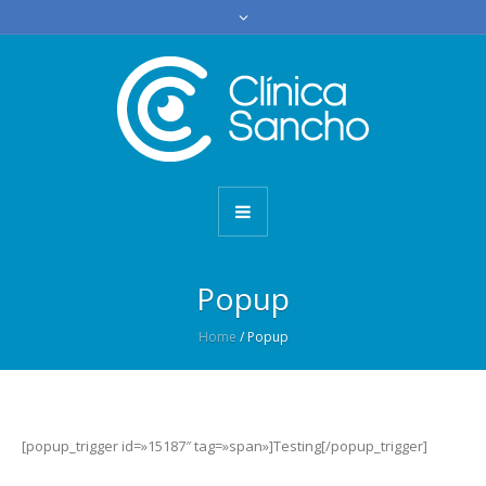
Popup
Home
/
Popup
[popup_trigger id=»15187″ tag=»span»]Testing[/popup_trigger]