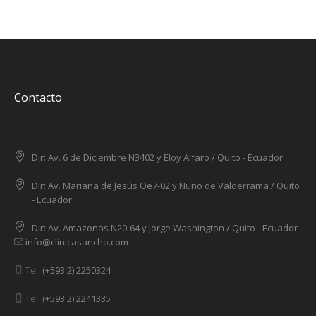
Contacto
Dir: Av. 6 de Diciembre N3402 y Eloy Alfaro / Quito - Ecuador
Dir: Av. Mariana de Jesús Oe7-02 y Nuño de Valderrama / Quito
- Ecuador
Dir: Av. Amazonas N20-64 y Jorge Washington / Quito - Ecuador
info@clinicasancho.com
Tel:
(+593 2) 2250324
Tel:
(+593 2) 2241335