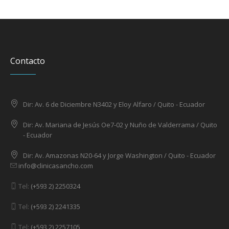
Contacto
Dir: Av. 6 de Diciembre N3402 y Eloy Alfaro / Quito - Ecuador
Dir: Av. Mariana de Jesús Oe7-02 y Nuño de Valderrama / Quito
- Ecuador
Dir: Av. Amazonas N20-64 y Jorge Washington / Quito - Ecuador
info@clinicasancho.com
Tel:
(+593 2) 2250324
Tel:
(+593 2) 2241335
Tel:
(+593 2) 2257105